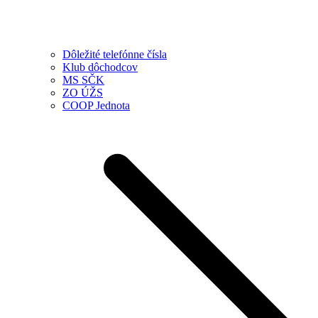
Dôležité telefónne čísla
Klub dôchodcov
MS SČK
ZO ÚŽS
COOP Jednota