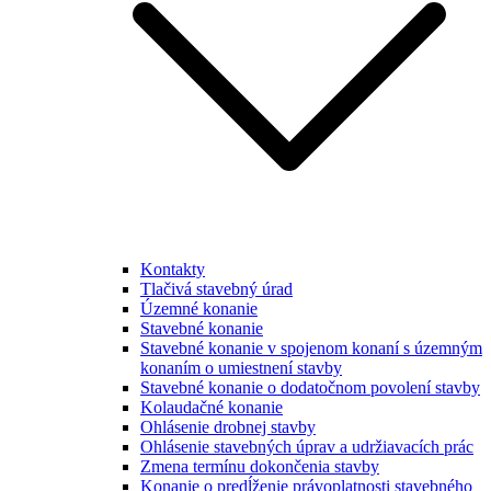
Kontakty
Tlačivá stavebný úrad
Územné konanie
Stavebné konanie
Stavebné konanie v spojenom konaní s územným
konaním o umiestnení stavby
Stavebné konanie o dodatočnom povolení stavby
Kolaudačné konanie
Ohlásenie drobnej stavby
Ohlásenie stavebných úprav a udržiavacích prác
Zmena termínu dokončenia stavby
Konanie o predĺženie právoplatnosti stavebného