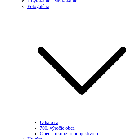
Ubytovanie a stravovanie
Fotogaléria
Udialo sa
700. výročie obce
Obec a okolie fotoobjektívom