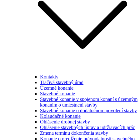
Kontakty
Tlačivá stavebný úrad
Územné konanie
Stavebné konanie
Stavebné konanie v spojenom konaní s územným
konaním o umiestnení stavby
Stavebné konanie o dodatočnom povolení stavby
Kolaudačné konanie
Ohlásenie drobnej stavby
Ohlásenie stavebných úprav a udržiavacích prác
Zmena termínu dokončenia stavby
Konanie o predĺženie právoplatnosti stavebného