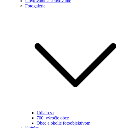
Ubytovanie a stravovanie
Fotogaléria
Udialo sa
700. výročie obce
Obec a okolie fotoobjektívom