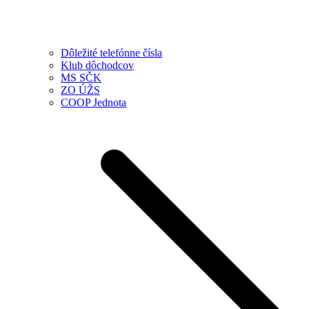
Dôležité telefónne čísla
Klub dôchodcov
MS SČK
ZO ÚŽS
COOP Jednota