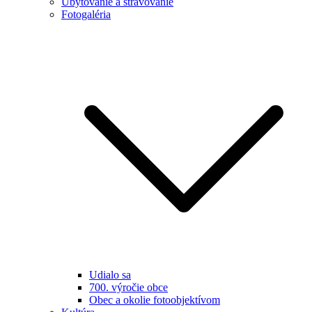
Ubytovanie a stravovanie
Fotogaléria
Udialo sa
700. výročie obce
Obec a okolie fotoobjektívom