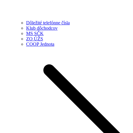
Dôležité telefónne čísla
Klub dôchodcov
MS SČK
ZO ÚŽS
COOP Jednota