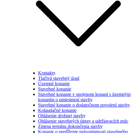
Kontakty
Tlačivá stavebný úrad
Územné konanie
Stavebné konanie
Stavebné konanie v spojenom konaní s územným
konaním o umiestnení stavby
Stavebné konanie o dodatočnom povolení stavby
Kolaudačné konanie
Ohlásenie drobnej stavby
Ohlásenie stavebných úprav a udržiavacích prác
Zmena termínu dokončenia stavby
Konanie o predĺženie právoplatnosti stavebného