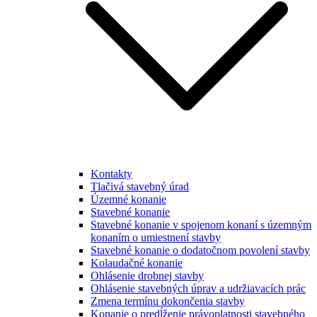
Kontakty
Tlačivá stavebný úrad
Územné konanie
Stavebné konanie
Stavebné konanie v spojenom konaní s územným
konaním o umiestnení stavby
Stavebné konanie o dodatočnom povolení stavby
Kolaudačné konanie
Ohlásenie drobnej stavby
Ohlásenie stavebných úprav a udržiavacích prác
Zmena termínu dokončenia stavby
Konanie o predĺženie právoplatnosti stavebného