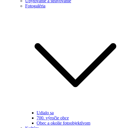
Ubytovanie a stravovanie
Fotogaléria
Udialo sa
700. výročie obce
Obec a okolie fotoobjektívom