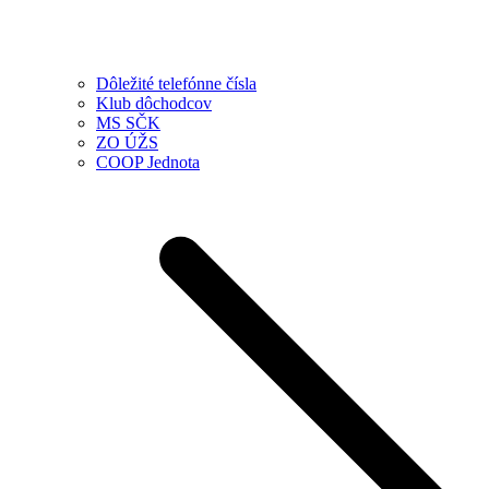
Dôležité telefónne čísla
Klub dôchodcov
MS SČK
ZO ÚŽS
COOP Jednota