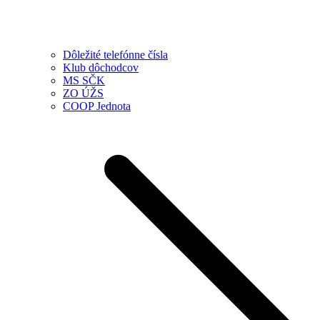
Dôležité telefónne čísla
Klub dôchodcov
MS SČK
ZO ÚŽS
COOP Jednota