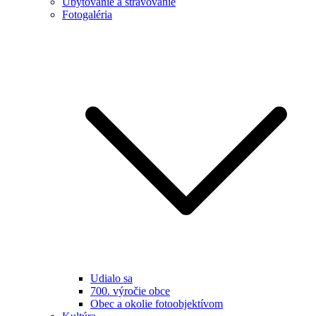
Ubytovanie a stravovanie
Fotogaléria
Udialo sa
700. výročie obce
Obec a okolie fotoobjektívom