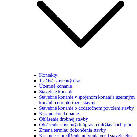
Kontakty
Tlačivá stavebný úrad
Územné konanie
Stavebné konanie
Stavebné konanie v spojenom konaní s územným
konaním o umiestnení stavby
Stavebné konanie o dodatočnom povolení stavby
Kolaudačné konanie
Ohlásenie drobnej stavby
Ohlásenie stavebných úprav a udržiavacích prác
Zmena termínu dokončenia stavby
Konanie o predĺženie právoplatnosti stavebného