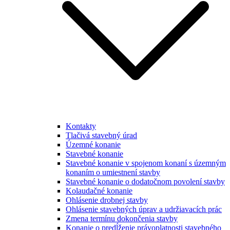
Kontakty
Tlačivá stavebný úrad
Územné konanie
Stavebné konanie
Stavebné konanie v spojenom konaní s územným
konaním o umiestnení stavby
Stavebné konanie o dodatočnom povolení stavby
Kolaudačné konanie
Ohlásenie drobnej stavby
Ohlásenie stavebných úprav a udržiavacích prác
Zmena termínu dokončenia stavby
Konanie o predĺženie právoplatnosti stavebného