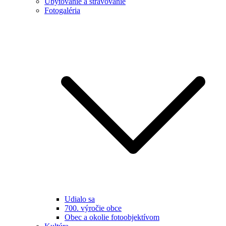
Ubytovanie a stravovanie
Fotogaléria
Udialo sa
700. výročie obce
Obec a okolie fotoobjektívom