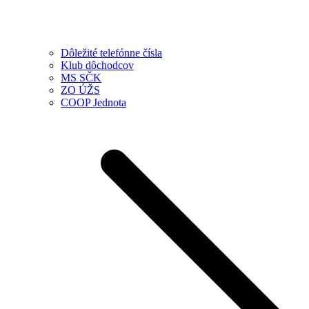
Dôležité telefónne čísla
Klub dôchodcov
MS SČK
ZO ÚŽS
COOP Jednota