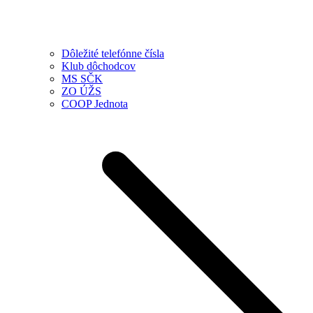
Dôležité telefónne čísla
Klub dôchodcov
MS SČK
ZO ÚŽS
COOP Jednota