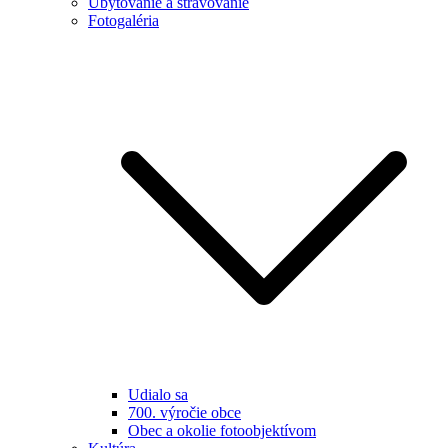
Ubytovanie a stravovanie
Fotogaléria
Udialo sa
700. výročie obce
Obec a okolie fotoobjektívom