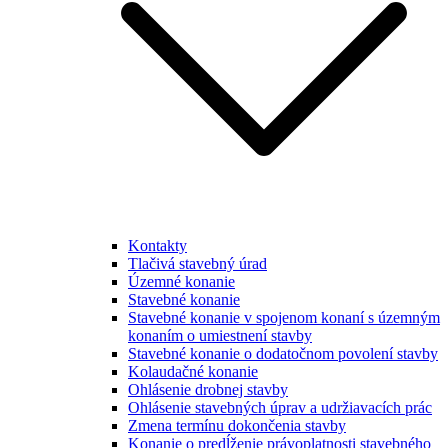
Kontakty
Tlačivá stavebný úrad
Územné konanie
Stavebné konanie
Stavebné konanie v spojenom konaní s územným
konaním o umiestnení stavby
Stavebné konanie o dodatočnom povolení stavby
Kolaudačné konanie
Ohlásenie drobnej stavby
Ohlásenie stavebných úprav a udržiavacích prác
Zmena termínu dokončenia stavby
Konanie o predĺženie právoplatnosti stavebného