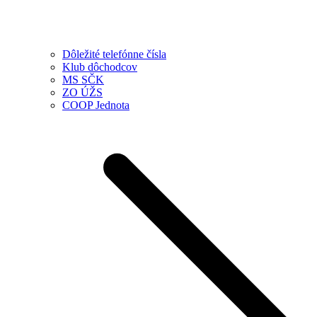
Dôležité telefónne čísla
Klub dôchodcov
MS SČK
ZO ÚŽS
COOP Jednota