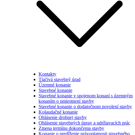
Kontakty
Tlačivá stavebný úrad
Územné konanie
Stavebné konanie
Stavebné konanie v spojenom konaní s územným
konaním o umiestnení stavby
Stavebné konanie o dodatočnom povolení stavby
Kolaudačné konanie
Ohlásenie drobnej stavby
Ohlásenie stavebných úprav a udržiavacích prác
Zmena termínu dokončenia stavby
Konanie o predĺženie právoplatnosti stavebného