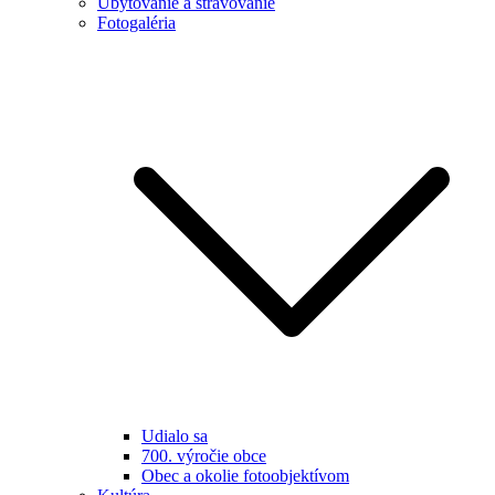
Ubytovanie a stravovanie
Fotogaléria
Udialo sa
700. výročie obce
Obec a okolie fotoobjektívom