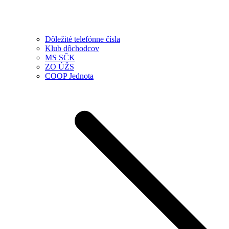
Dôležité telefónne čísla
Klub dôchodcov
MS SČK
ZO ÚŽS
COOP Jednota