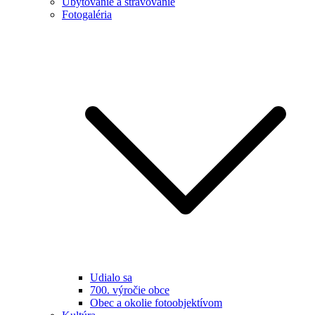
Ubytovanie a stravovanie
Fotogaléria
Udialo sa
700. výročie obce
Obec a okolie fotoobjektívom