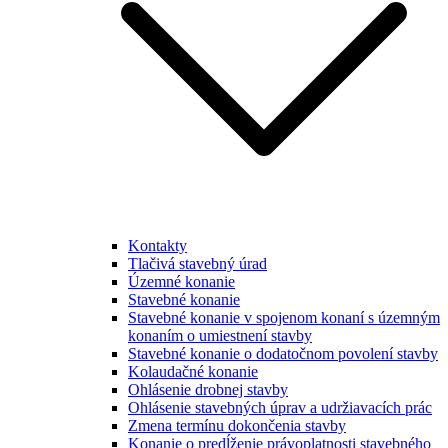
Kontakty
Tlačivá stavebný úrad
Územné konanie
Stavebné konanie
Stavebné konanie v spojenom konaní s územným
konaním o umiestnení stavby
Stavebné konanie o dodatočnom povolení stavby
Kolaudačné konanie
Ohlásenie drobnej stavby
Ohlásenie stavebných úprav a udržiavacích prác
Zmena termínu dokončenia stavby
Konanie o predĺženie právoplatnosti stavebného