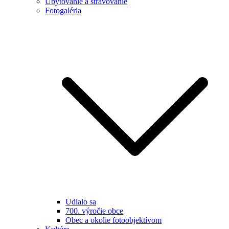
Ubytovanie a stravovanie
Fotogaléria
Udialo sa
700. výročie obce
Obec a okolie fotoobjektívom