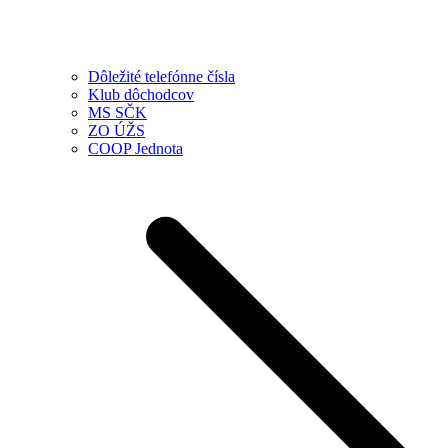
Dôležité telefónne čísla
Klub dôchodcov
MS SČK
ZO ÚŽS
COOP Jednota