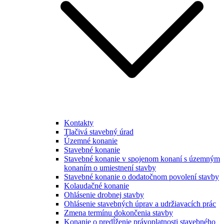
Kontakty
Tlačivá stavebný úrad
Územné konanie
Stavebné konanie
Stavebné konanie v spojenom konaní s územným
konaním o umiestnení stavby
Stavebné konanie o dodatočnom povolení stavby
Kolaudačné konanie
Ohlásenie drobnej stavby
Ohlásenie stavebných úprav a udržiavacích prác
Zmena termínu dokončenia stavby
Konanie o predĺženie právoplatnosti stavebného