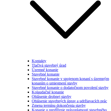
Kontakty
Tlačivá stavebný úrad
Územné konanie
Stavebné konanie
Stavebné konanie v spojenom konaní s územným
konaním o umiestnení stavby
Stavebné konanie o dodatočnom povolení stavby
Kolaudačné konanie
Ohlásenie drobnej stavby
Ohlásenie stavebných úprav a udržiavacích prác
Zmena termínu dokončenia stavby
Konanie o predĺženie právoplatnosti stavebného