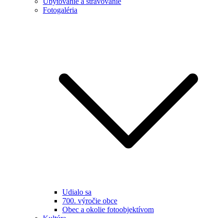
Ubytovanie a stravovanie
Fotogaléria
Udialo sa
700. výročie obce
Obec a okolie fotoobjektívom