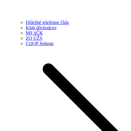
Dôležité telefónne čísla
Klub dôchodcov
MS SČK
ZO ÚŽS
COOP Jednota