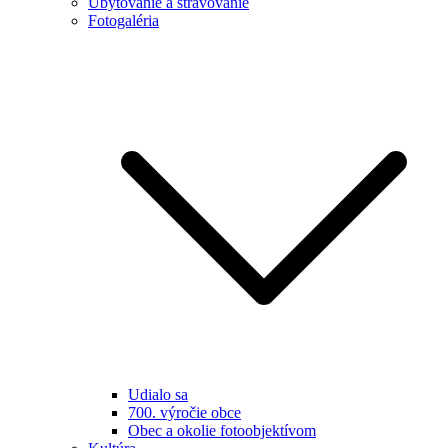
Ubytovanie a stravovanie
Fotogaléria
Udialo sa
700. výročie obce
Obec a okolie fotoobjektívom