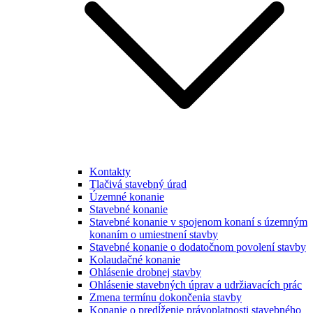
Kontakty
Tlačivá stavebný úrad
Územné konanie
Stavebné konanie
Stavebné konanie v spojenom konaní s územným
konaním o umiestnení stavby
Stavebné konanie o dodatočnom povolení stavby
Kolaudačné konanie
Ohlásenie drobnej stavby
Ohlásenie stavebných úprav a udržiavacích prác
Zmena termínu dokončenia stavby
Konanie o predĺženie právoplatnosti stavebného