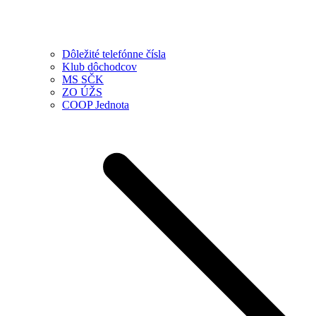
Dôležité telefónne čísla
Klub dôchodcov
MS SČK
ZO ÚŽS
COOP Jednota