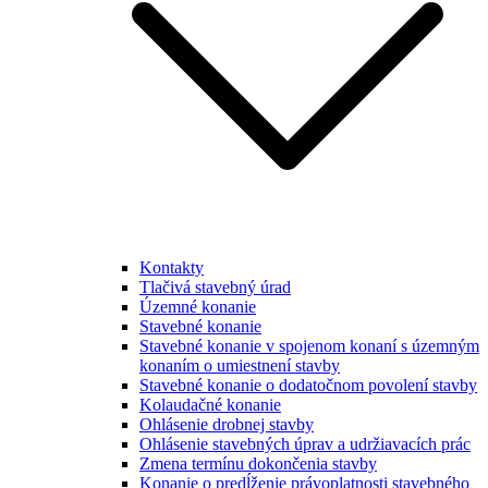
Kontakty
Tlačivá stavebný úrad
Územné konanie
Stavebné konanie
Stavebné konanie v spojenom konaní s územným
konaním o umiestnení stavby
Stavebné konanie o dodatočnom povolení stavby
Kolaudačné konanie
Ohlásenie drobnej stavby
Ohlásenie stavebných úprav a udržiavacích prác
Zmena termínu dokončenia stavby
Konanie o predĺženie právoplatnosti stavebného