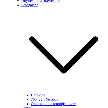
Ubytovanie a stravovanie
Fotogaléria
Udialo sa
700. výročie obce
Obec a okolie fotoobjektívom