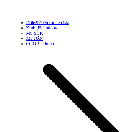
Dôležité telefónne čísla
Klub dôchodcov
MS SČK
ZO ÚŽS
COOP Jednota