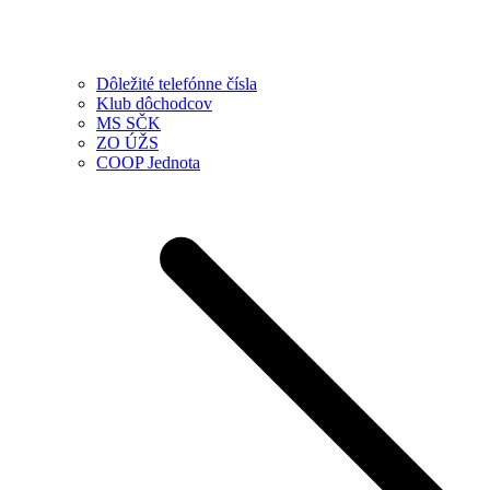
Dôležité telefónne čísla
Klub dôchodcov
MS SČK
ZO ÚŽS
COOP Jednota