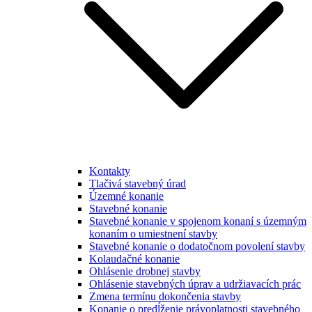
Kontakty
Tlačivá stavebný úrad
Územné konanie
Stavebné konanie
Stavebné konanie v spojenom konaní s územným
konaním o umiestnení stavby
Stavebné konanie o dodatočnom povolení stavby
Kolaudačné konanie
Ohlásenie drobnej stavby
Ohlásenie stavebných úprav a udržiavacích prác
Zmena termínu dokončenia stavby
Konanie o predĺženie právoplatnosti stavebného