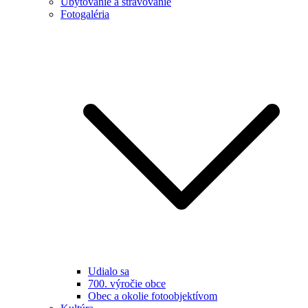
Ubytovanie a stravovanie
Fotogaléria
Udialo sa
700. výročie obce
Obec a okolie fotoobjektívom