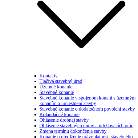
Kontakty
Tlačivá stavebný úrad
Územné konanie
Stavebné konanie
Stavebné konanie v spojenom konaní s územným
konaním o umiestnení stavby
Stavebné konanie o dodatočnom povolení stavby
Kolaudačné konanie
Ohlásenie drobnej stavby
Ohlásenie stavebných úprav a udržiavacích prác
Zmena termínu dokončenia stavby
Konanie o predĺženie právoplatnosti stavebného