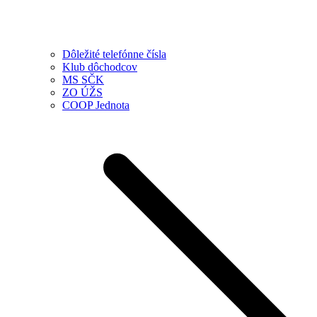
Dôležité telefónne čísla
Klub dôchodcov
MS SČK
ZO ÚŽS
COOP Jednota