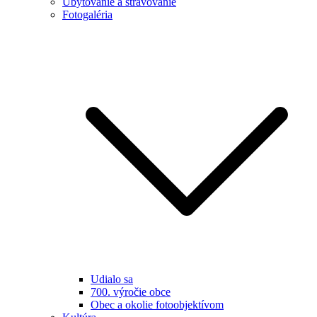
Ubytovanie a stravovanie
Fotogaléria
Udialo sa
700. výročie obce
Obec a okolie fotoobjektívom