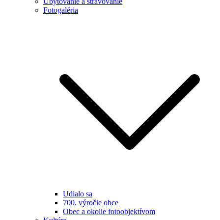
Ubytovanie a stravovanie
Fotogaléria
Udialo sa
700. výročie obce
Obec a okolie fotoobjektívom