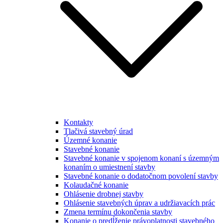
Kontakty
Tlačivá stavebný úrad
Územné konanie
Stavebné konanie
Stavebné konanie v spojenom konaní s územným
konaním o umiestnení stavby
Stavebné konanie o dodatočnom povolení stavby
Kolaudačné konanie
Ohlásenie drobnej stavby
Ohlásenie stavebných úprav a udržiavacích prác
Zmena termínu dokončenia stavby
Konanie o predĺženie právoplatnosti stavebného