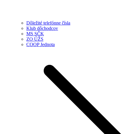
Dôležité telefónne čísla
Klub dôchodcov
MS SČK
ZO ÚŽS
COOP Jednota