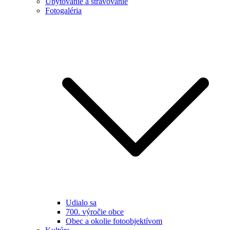
Ubytovanie a stravovanie
Fotogaléria
Udialo sa
700. výročie obce
Obec a okolie fotoobjektívom