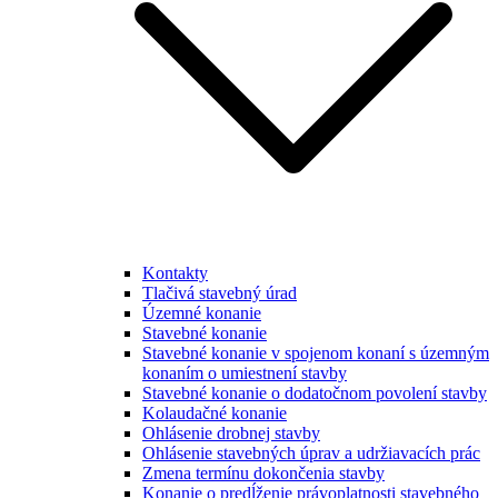
Kontakty
Tlačivá stavebný úrad
Územné konanie
Stavebné konanie
Stavebné konanie v spojenom konaní s územným
konaním o umiestnení stavby
Stavebné konanie o dodatočnom povolení stavby
Kolaudačné konanie
Ohlásenie drobnej stavby
Ohlásenie stavebných úprav a udržiavacích prác
Zmena termínu dokončenia stavby
Konanie o predĺženie právoplatnosti stavebného