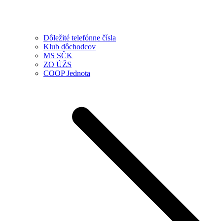
Dôležité telefónne čísla
Klub dôchodcov
MS SČK
ZO ÚŽS
COOP Jednota