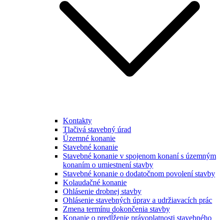
Kontakty
Tlačivá stavebný úrad
Územné konanie
Stavebné konanie
Stavebné konanie v spojenom konaní s územným
konaním o umiestnení stavby
Stavebné konanie o dodatočnom povolení stavby
Kolaudačné konanie
Ohlásenie drobnej stavby
Ohlásenie stavebných úprav a udržiavacích prác
Zmena termínu dokončenia stavby
Konanie o predĺženie právoplatnosti stavebného