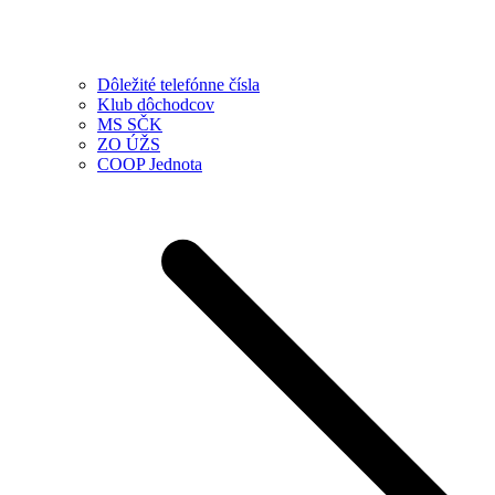
Dôležité telefónne čísla
Klub dôchodcov
MS SČK
ZO ÚŽS
COOP Jednota