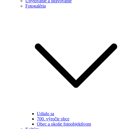
Ubytovanie a stravovanie
Fotogaléria
Udialo sa
700. výročie obce
Obec a okolie fotoobjektívom