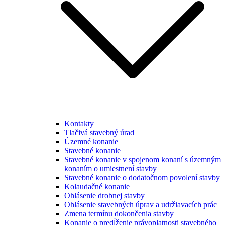
Kontakty
Tlačivá stavebný úrad
Územné konanie
Stavebné konanie
Stavebné konanie v spojenom konaní s územným
konaním o umiestnení stavby
Stavebné konanie o dodatočnom povolení stavby
Kolaudačné konanie
Ohlásenie drobnej stavby
Ohlásenie stavebných úprav a udržiavacích prác
Zmena termínu dokončenia stavby
Konanie o predĺženie právoplatnosti stavebného