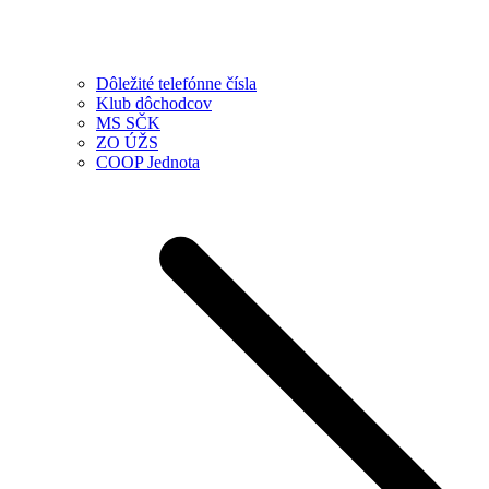
Dôležité telefónne čísla
Klub dôchodcov
MS SČK
ZO ÚŽS
COOP Jednota