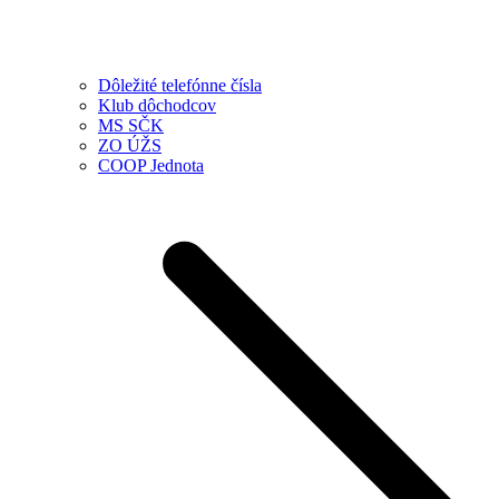
Dôležité telefónne čísla
Klub dôchodcov
MS SČK
ZO ÚŽS
COOP Jednota