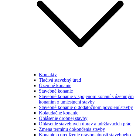
Kontakty
Tlačivá stavebný úrad
Územné konanie
Stavebné konanie
Stavebné konanie v spojenom konaní s územným
konaním o umiestnení stavby
Stavebné konanie o dodatočnom povolení stavby
Kolaudačné konanie
Ohlásenie drobnej stavby
Ohlásenie stavebných úprav a udržiavacích prác
Zmena termínu dokončenia stavby
Konanie o predĺženie právoplatnosti stavebného