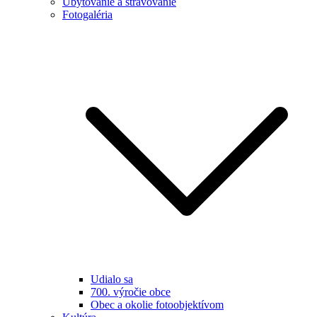
Ubytovanie a stravovanie
Fotogaléria
Udialo sa
700. výročie obce
Obec a okolie fotoobjektívom