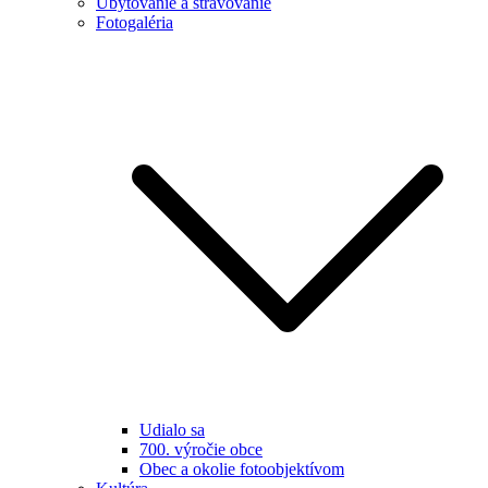
Ubytovanie a stravovanie
Fotogaléria
Udialo sa
700. výročie obce
Obec a okolie fotoobjektívom