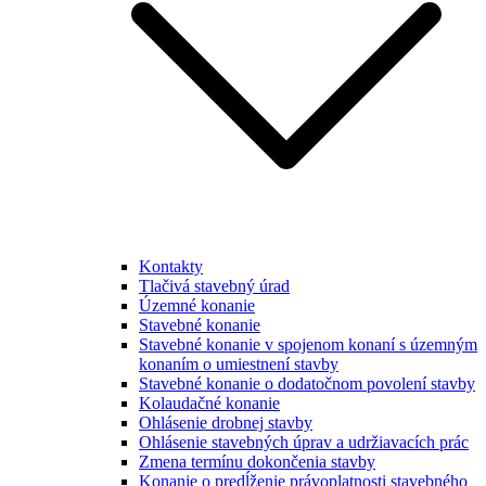
Kontakty
Tlačivá stavebný úrad
Územné konanie
Stavebné konanie
Stavebné konanie v spojenom konaní s územným
konaním o umiestnení stavby
Stavebné konanie o dodatočnom povolení stavby
Kolaudačné konanie
Ohlásenie drobnej stavby
Ohlásenie stavebných úprav a udržiavacích prác
Zmena termínu dokončenia stavby
Konanie o predĺženie právoplatnosti stavebného