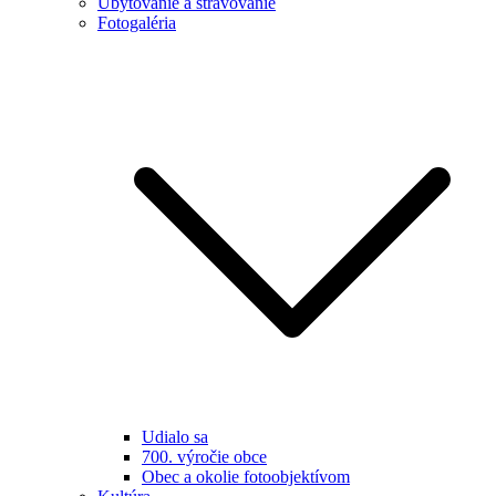
Ubytovanie a stravovanie
Fotogaléria
Udialo sa
700. výročie obce
Obec a okolie fotoobjektívom