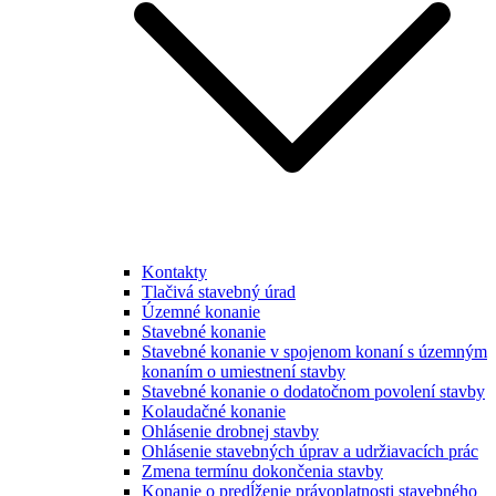
Kontakty
Tlačivá stavebný úrad
Územné konanie
Stavebné konanie
Stavebné konanie v spojenom konaní s územným
konaním o umiestnení stavby
Stavebné konanie o dodatočnom povolení stavby
Kolaudačné konanie
Ohlásenie drobnej stavby
Ohlásenie stavebných úprav a udržiavacích prác
Zmena termínu dokončenia stavby
Konanie o predĺženie právoplatnosti stavebného