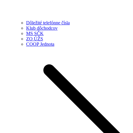
Dôležité telefónne čísla
Klub dôchodcov
MS SČK
ZO ÚŽS
COOP Jednota