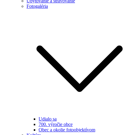
Ubytovanie a stravovanie
Fotogaléria
Udialo sa
700. výročie obce
Obec a okolie fotoobjektívom