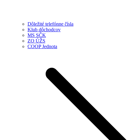
Dôležité telefónne čísla
Klub dôchodcov
MS SČK
ZO ÚŽS
COOP Jednota