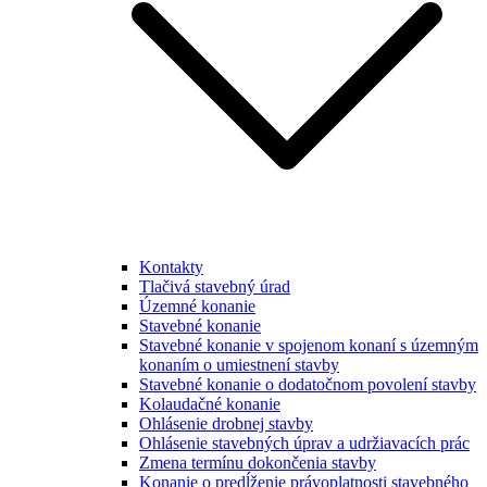
Kontakty
Tlačivá stavebný úrad
Územné konanie
Stavebné konanie
Stavebné konanie v spojenom konaní s územným
konaním o umiestnení stavby
Stavebné konanie o dodatočnom povolení stavby
Kolaudačné konanie
Ohlásenie drobnej stavby
Ohlásenie stavebných úprav a udržiavacích prác
Zmena termínu dokončenia stavby
Konanie o predĺženie právoplatnosti stavebného