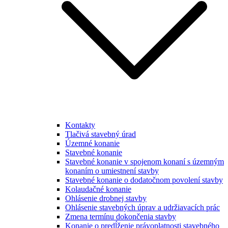
Kontakty
Tlačivá stavebný úrad
Územné konanie
Stavebné konanie
Stavebné konanie v spojenom konaní s územným
konaním o umiestnení stavby
Stavebné konanie o dodatočnom povolení stavby
Kolaudačné konanie
Ohlásenie drobnej stavby
Ohlásenie stavebných úprav a udržiavacích prác
Zmena termínu dokončenia stavby
Konanie o predĺženie právoplatnosti stavebného