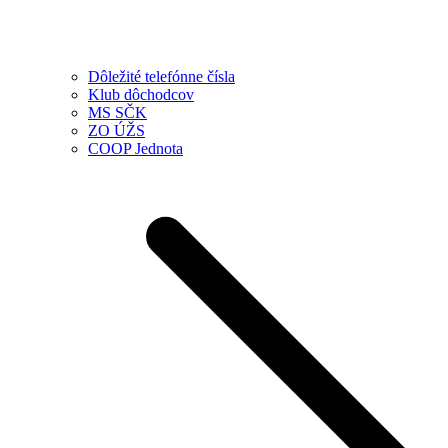
Dôležité telefónne čísla
Klub dôchodcov
MS SČK
ZO ÚŽS
COOP Jednota