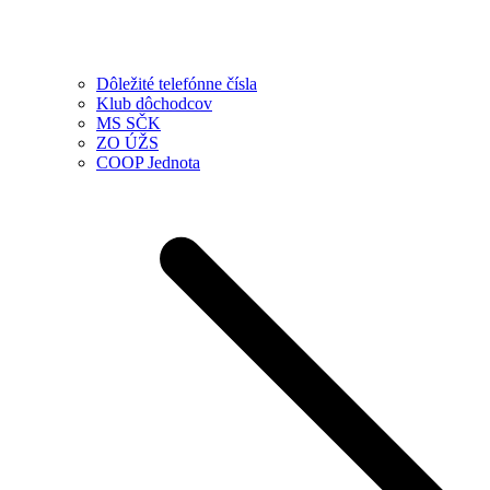
Dôležité telefónne čísla
Klub dôchodcov
MS SČK
ZO ÚŽS
COOP Jednota