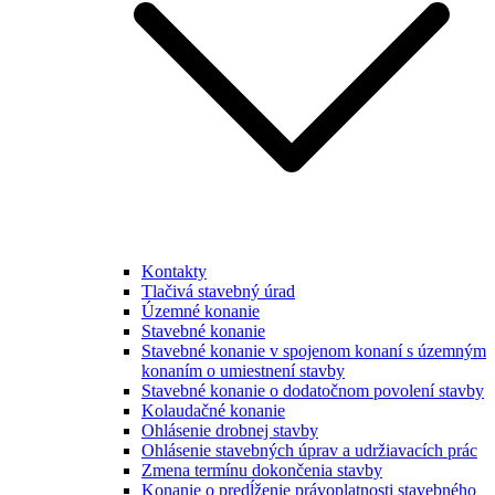
Kontakty
Tlačivá stavebný úrad
Územné konanie
Stavebné konanie
Stavebné konanie v spojenom konaní s územným
konaním o umiestnení stavby
Stavebné konanie o dodatočnom povolení stavby
Kolaudačné konanie
Ohlásenie drobnej stavby
Ohlásenie stavebných úprav a udržiavacích prác
Zmena termínu dokončenia stavby
Konanie o predĺženie právoplatnosti stavebného