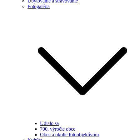
Ubytovanie a stravovanie
Fotogaléria
Udialo sa
700. výročie obce
Obec a okolie fotoobjektívom