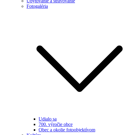
Ubytovanie a stravovanie
Fotogaléria
Udialo sa
700. výročie obce
Obec a okolie fotoobjektívom