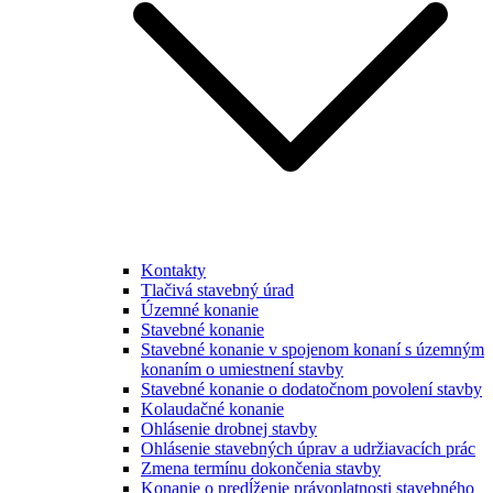
Kontakty
Tlačivá stavebný úrad
Územné konanie
Stavebné konanie
Stavebné konanie v spojenom konaní s územným
konaním o umiestnení stavby
Stavebné konanie o dodatočnom povolení stavby
Kolaudačné konanie
Ohlásenie drobnej stavby
Ohlásenie stavebných úprav a udržiavacích prác
Zmena termínu dokončenia stavby
Konanie o predĺženie právoplatnosti stavebného