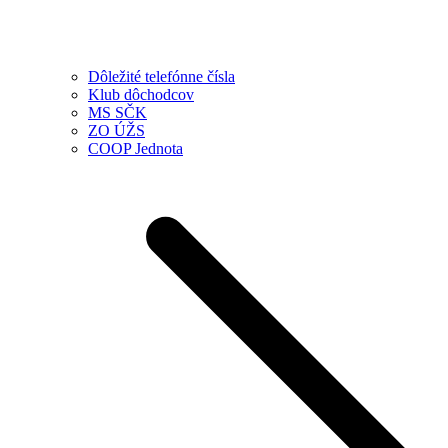
Dôležité telefónne čísla
Klub dôchodcov
MS SČK
ZO ÚŽS
COOP Jednota